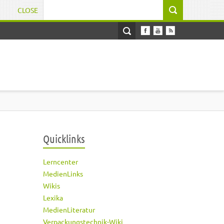
CLOSE
Suchformular
Quicklinks
Lerncenter
MedienLinks
Wikis
Lexika
MedienLiteratur
Verpackungstechnik-Wiki