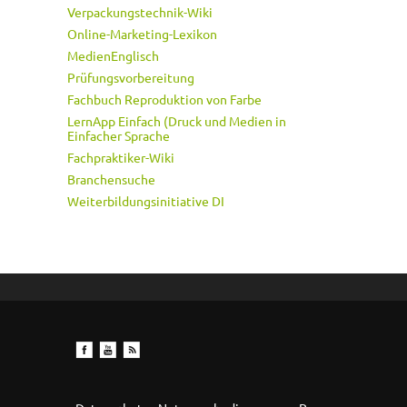
Verpackungstechnik-Wiki
Online-Marketing-Lexikon
MedienEnglisch
Prüfungsvorbereitung
Fachbuch Reproduktion von Farbe
LernApp Einfach (Druck und Medien in
Einfacher Sprache
Fachpraktiker-Wiki
Branchensuche
Weiterbildungsinitiative DI