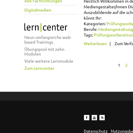
Alle Fachrichtungen
Herzlich Willkommen in d
Mediengestalter/innen Dig
Digitalmedien
Auszubildende auf die sch
könnt Ihr:
Kategorien:
Prüfungsvorb
Berufe:
Mediengestaltung
Tags:
Prüfungsvorbereitu
Neun umfangreiche web-
based Trainings
über Lerngru
Weiterlesen
Zum Verf
Übungspool mit zehn
Modulen
Viele weitere Lernmodule
1
2
Zum Lerncenter
Seiten
Datenschutz
Nutzungsb