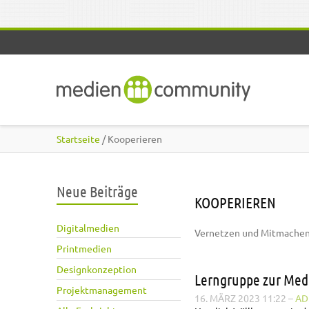
Direkt zum Inhalt
Startseite
/ Kooperieren
Neue Beiträge
KOOPERIEREN
Digitalmedien
Vernetzen und Mitmache
Printmedien
Designkonzeption
Lerngruppe zur Med
Projektmanagement
16. MÄRZ 2023 11:22
–
AD