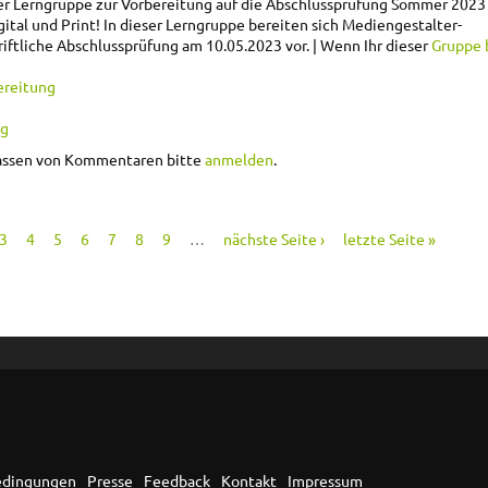
er Lerngruppe zur Vorbereitung auf die Abschlussprüfung Sommer 2023 
ital und Print!
In dieser Lerngruppe bereiten sich Mediengestalter-
riftliche Abschlussprüfung am 10.05.2023 vor.
Wenn Ihr dieser
Gruppe 
ereitung
ng
ppe zur Mediengestalter-Abschlussprüfung Sommer 2023
assen von Kommentaren bitte
anmelden
.
3
4
5
6
7
8
9
…
nächste Seite ›
letzte Seite »
edingungen
Presse
Feedback
Kontakt
Impressum