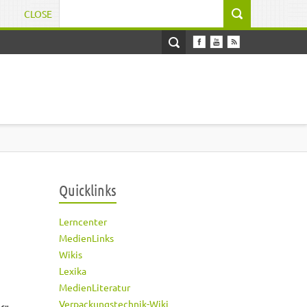
CLOSE
Suchformular
Quicklinks
Lerncenter
MedienLinks
Wikis
Lexika
MedienLiteratur
Verpackungstechnik-Wiki