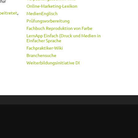
für
Online-Marketing-Lexikon
beitretet
,
MedienEnglisch
Prüfungsvorbereitung
Fachbuch Reproduktion von Farbe
LernApp Einfach (Druck und Medien in
Einfacher Sprache
Fachpraktiker-Wiki
Branchensuche
Weiterbildungsinitiative DI