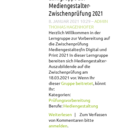
Mediengestalter-
Zwischenprüfung 2021
8. JANUAR 2021 10:29
–
ADMIN
THOMAS HAGENHOFER
Herzlich Willkommen in der
Lerngruppe zur Vorbereitung auf
die Zwischenprüfung
Mediengestalter/in Digital und
Print 2021
In dieser Lerngruppe
bereiten sich Mediengestalter-
Auszubildende auf die
Zwischenprüfung am
18.03.2021 vor. Wenn Ihr
dieser
Gruppe beitretet
, könnt
Ihr:
Kategorien:
Prüfungsvorbereitung
Berufe:
Mediengestaltung
über Lerngruppe zur
Weiterlesen
Zum Verfassen
Mediengestalter-
von Kommentaren bitte
Zwischenprüfung
anmelden
.
2021