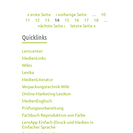
« erste Seite
‹ vorherige Seite
…
10
Seiten
11
12
13
14
15
16
17
18
…
nächste Seite ›
letzte Seite »
Quicklinks
Lerncenter
MedienLinks
Wikis
Lexika
MedienLiteratur
Verpackungstechnik-Wiki
Online-Marketing-Lexikon
MedienEnglisch
Prüfungsvorbereitung
Fachbuch Reproduktion von Farbe
LernApp Einfach (Druck und Medien in
Einfacher Sprache