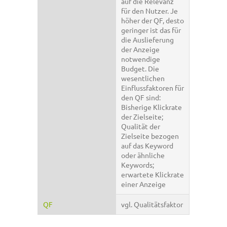
auf die Relevanz
für den Nutzer. Je
höher der QF, desto
geringer ist das für
die Auslieferung
der Anzeige
notwendige
Budget. Die
wesentlichen
Einflussfaktoren für
den QF sind:
Bisherige Klickrate
der Zielseite;
Qualität der
Zielseite bezogen
auf das Keyword
oder ähnliche
Keywords;
erwartete Klickrate
einer Anzeige
QF
vgl. Qualitätsfaktor