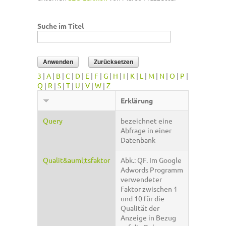
Suche im Titel
3
|
A
|
B
|
C
|
D
|
E
|
F
|
G
|
H
|
I
|
K
|
L
|
M
|
N
|
O
|
P
|
Q
|
R
|
S
|
T
|
U
|
V
|
W
|
Z
Erklärung
Query
bezeichnet eine
Abfrage in einer
Datenbank
Qualit&auml;tsfaktor
Abk.: QF. Im Google
Adwords Programm
verwendeter
Faktor zwischen 1
und 10 für die
Qualität der
Anzeige in Bezug