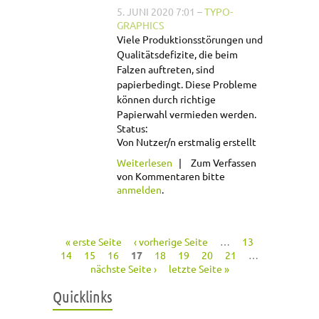
5. JUNI 2020 7:01
–
TYPO-
GRAPHICS
Viele Produktionsstörungen und
Qualitätsdefizite, die beim
Falzen auftreten, sind
papierbedingt. Diese Probleme
können durch richtige
Papierwahl vermieden werden.
Status:
Von Nutzer/n erstmalig erstellt
über Wichtige
Weiterlesen
Zum Verfassen
Papiereigenschaften
von Kommentaren bitte
für das Falzen
anmelden
.
« erste Seite
‹ vorherige Seite
…
13
Seiten
14
15
16
17
18
19
20
21
…
nächste Seite ›
letzte Seite »
Quicklinks