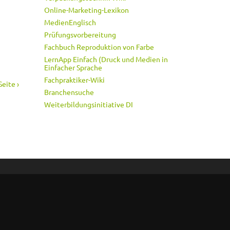
Online-Marketing-Lexikon
MedienEnglisch
Prüfungsvorbereitung
Fachbuch Reproduktion von Farbe
LernApp Einfach (Druck und Medien in
Einfacher Sprache
Fachpraktiker-Wiki
eite ›
Branchensuche
Weiterbildungsinitiative DI