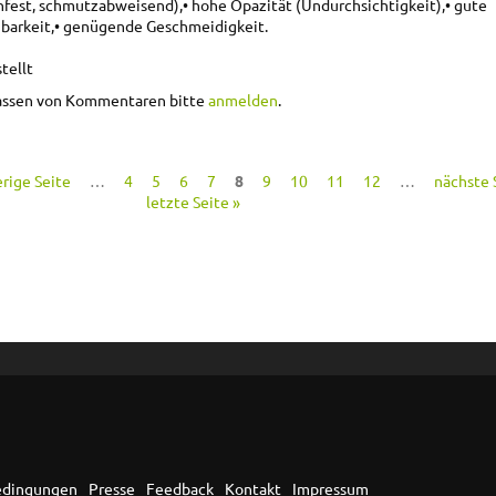
hfest, schmutzabweisend),
• hohe Opazität (Undurchsichtigkeit),
• gute
barkeit,
• genügende Geschmeidigkeit.
tellt
der Druckweiterverarbeitung (2)
assen von Kommentaren bitte
anmelden
.
erige Seite
…
4
5
6
7
8
9
10
11
12
…
nächste S
letzte Seite »
edingungen
Presse
Feedback
Kontakt
Impressum