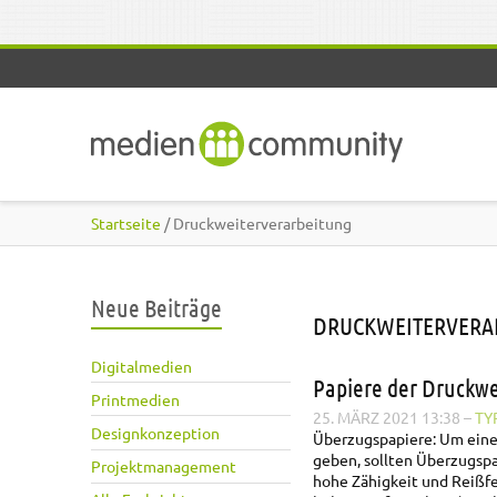
Direkt zum Inhalt
Startseite
/ Druckweiterverarbeitung
Neue Beiträge
DRUCKWEITERVERA
Digitalmedien
Papiere der Druckwe
Printmedien
25. MÄRZ 2021 13:38
–
TY
Designkonzeption
Überzugspapiere:
Um einem
geben, sollten Überzugsp
Projektmanagement
hohe Zähigkeit und Reißfe