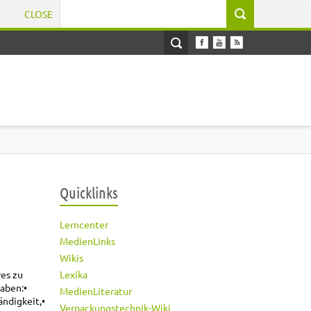
CLOSE
Suchformular
Quicklinks
Lerncenter
MedienLinks
Wikis
Lexika
res zu
haben:
•
MedienLiteratur
ändigkeit,
•
Verpackungstechnik-Wiki