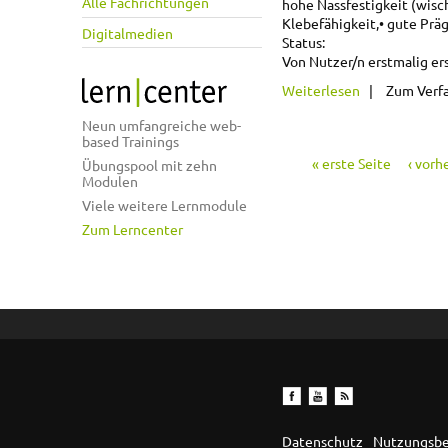
Alle Fachrichtungen
hohe Nassfestigkeit (wisc
Klebefähigkeit,
• gute Präg
Digitalmedien
Status:
Von Nutzer/n erstmalig ers
über Papiere 
Weiterlesen
Zum Verf
Neun umfangreiche web-
based Trainings
« erste Seite
‹ vorh
Übungspool mit zehn
Seiten
Modulen
Viele weitere Lernmodule
Zum Lerncenter
Datenschutz
Nutzungsb