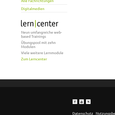
Alle Fachrichtungen
Digitalmedien
Neun umfangreiche web-
based Trainings
Übungspool mit zehn
Modulen
Viele weitere Lernmodule
Zum Lerncenter
Datenschutz
Nutzungsb