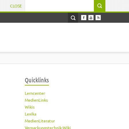
CLOSE
Suchformular
Quicklinks
Lerncenter
MedienLinks
Wikis
Lexika
MedienLiteratur
Verpackungstechnik-Wiki