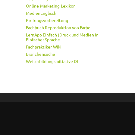
Online-Marketing-Lexikon
MedienEnglisch
Prüfungsvorbereitung
Fachbuch Reproduktion von Farbe
LernApp Einfach (Druck und Medien in
Einfacher Sprache
Fachpraktiker-Wiki
Branchensuche
Weiterbildungsinitiative DI