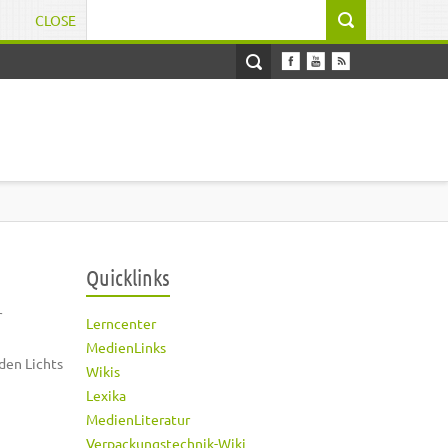
CLOSE
Suchformular
Quicklinks
r
Lerncenter
MedienLinks
den Lichts
Wikis
Lexika
MedienLiteratur
Verpackungstechnik-Wiki