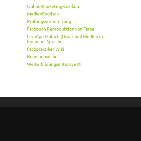
Online-Marketing-Lexikon
MedienEnglisch
Prüfungsvorbereitung
Fachbuch Reproduktion von Farbe
LernApp Einfach (Druck und Medien in
Einfacher Sprache
Fachpraktiker-Wiki
Branchensuche
Weiterbildungsinitiative DI