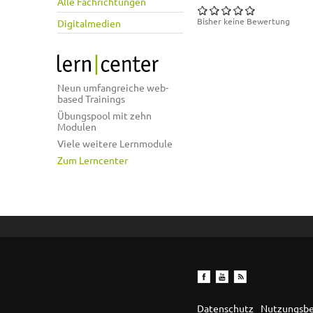
Alle Fachrichtungen
Bisher keine Bewertung
Digitalmedien
Neun umfangreiche web-
based Trainings
Übungspool mit zehn
Modulen
Viele weitere Lernmodule
Zum Lerncenter
Datenschutz
Nutzungsb