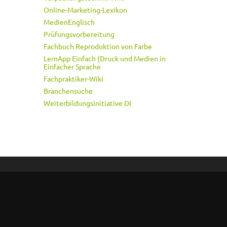
Online-Marketing-Lexikon
MedienEnglisch
Prüfungsvorbereitung
Fachbuch Reproduktion von Farbe
LernApp Einfach (Druck und Medien in
Einfacher Sprache
Fachpraktiker-Wiki
Branchensuche
Weiterbildungsinitiative DI