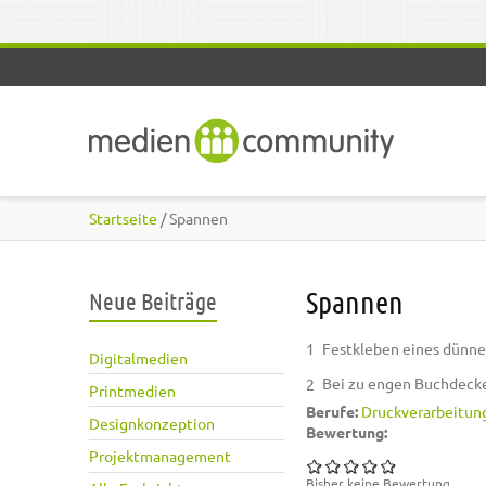
Direkt zum Inhalt
Startseite
/ Spannen
Spannen
Neue Beiträge
Festkleben eines dünnen
Digitalmedien
Bei zu engen Buchdecke
Printmedien
Berufe:
Druckverarbeitun
Designkonzeption
Bewertung:
Projektmanagement
Bisher keine Bewertung