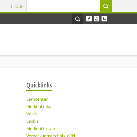
CLOSE
Suchformular
Quicklinks
Lerncenter
MedienLinks
Wikis
Lexika
MedienLiteratur
Verpackungstechnik-Wiki