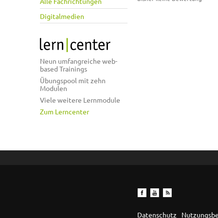
Alle Fachrichtungen
Digitalmedien
Neun umfangreiche web-
based Trainings
Übungspool mit zehn
Modulen
Viele weitere Lernmodule
Zum Lerncenter
Datenschutz
Nutzungsb