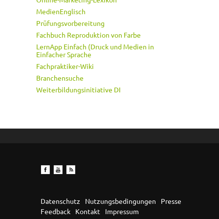
MedienEnglisch
Prüfungsvorbereitung
Fachbuch Reproduktion von Farbe
LernApp Einfach (Druck und Medien in
Einfacher Sprache
Fachpraktiker-Wiki
Branchensuche
Weiterbildungsinitiative DI
Datenschutz
Nutzungsbedingungen
Presse
Feedback
Kontakt
Impressum