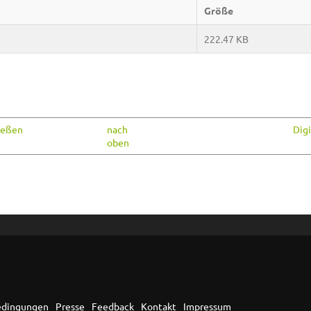
Größe
222.47 KB
ießen
nach
Digi
oben
edingungen
Presse
Feedback
Kontakt
Impressum