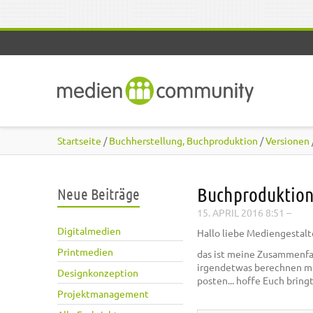
Direkt zum Inhalt
Startseite
/
Buchherstellung, Buchproduktion
/
Versionen
Buchproduktio
Neue Beiträge
15. APRIL 2016 8:51
–
Digitalmedien
Hallo liebe Mediengestalt
Printmedien
das ist meine Zusammenfa
irgendetwas berechnen mü
Designkonzeption
posten... hoffe Euch brin
Projektmanagement