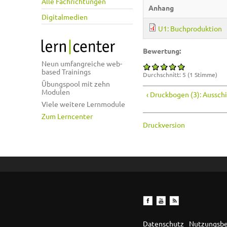
Alle Fachrichtungen
Anhang
Digitalmedien
U1: Buchproduktion
Bewertung:
Neun umfangreiche web-
based Trainings
Durchschnitt:
5
(
1
Stimme)
Übungspool mit zehn
Modulen
‹ Druckbogen (3): Aussch
Viele weitere Lernmodule
Zum Lerncenter
Druckversion
Datenschutz
Nutzungsb