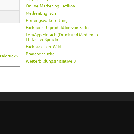
Online-Marketing-Lexikon
MedienEnglisch
Prüfungsvorbereitung
Fachbuch Reproduktion von Farbe
LernApp Einfach (Druck und Medien in
Einfacher Sprache
Fachpraktiker-Wiki
Branchensuche
taldruck ›
Weiterbildungsinitiative DI