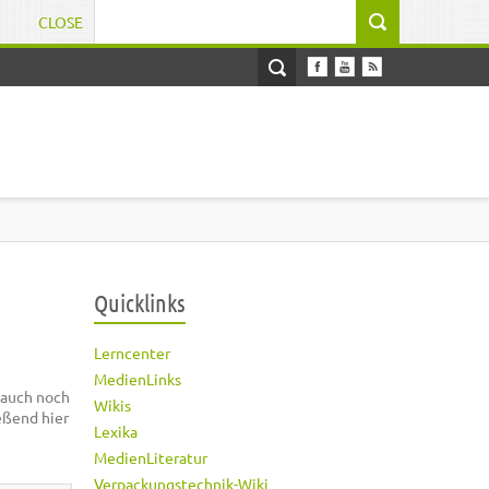
CLOSE
Suchformular
Quicklinks
Lerncenter
MedienLinks
 auch noch
Wikis
eßend hier
Lexika
MedienLiteratur
Verpackungstechnik-Wiki