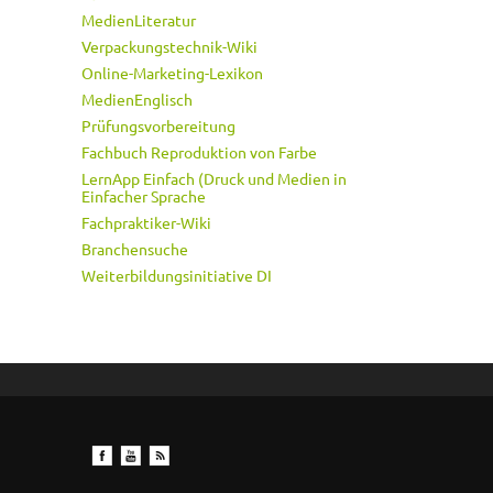
MedienLiteratur
Verpackungstechnik-Wiki
Online-Marketing-Lexikon
MedienEnglisch
Prüfungsvorbereitung
Fachbuch Reproduktion von Farbe
LernApp Einfach (Druck und Medien in
Einfacher Sprache
Fachpraktiker-Wiki
Branchensuche
Weiterbildungsinitiative DI