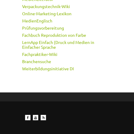
Verpackungstechnik-Wiki
Online-Marketing-Lexikon
MedienEnglisch
Prüfungsvorbereitung
Fachbuch Reproduktion von Farbe
LernApp Einfach (Druck und Medien in
Einfacher Sprache
Fachpraktiker-Wiki
Branchensuche
Weiterbildungsinitiative DI