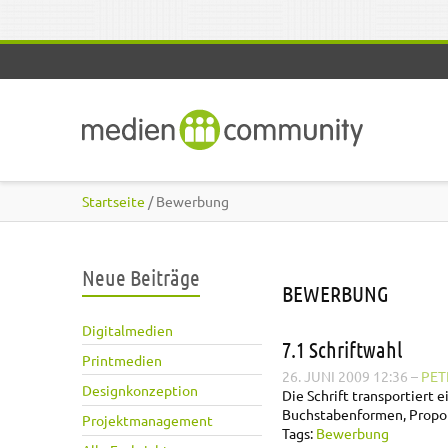
Direkt zum Inhalt
Startseite
/ Bewerbung
Neue Beiträge
BEWERBUNG
Digitalmedien
7.1 Schriftwahl
Printmedien
26. JUNI 2009 12:36
–
PET
Designkonzeption
Die Schrift transportiert
Buchstabenformen, Propor
Projektmanagement
Tags:
Bewerbung