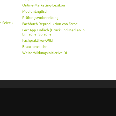
Online-Marketing-Lexikon
MedienEnglisch
Prüfungsvorbereitung
 Seite ›
Fachbuch Reproduktion von Farbe
LernApp Einfach (Druck und Medien in
Einfacher Sprache
Fachpraktiker-Wiki
Branchensuche
Weiterbildungsinitiative DI