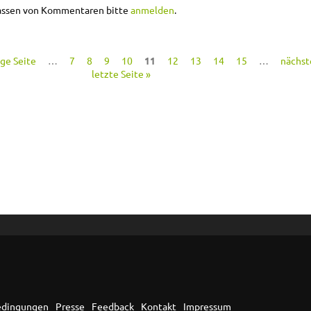
iftwahl
assen von Kommentaren bitte
anmelden
.
ige Seite
…
7
8
9
10
11
12
13
14
15
…
nächste
letzte Seite »
edingungen
Presse
Feedback
Kontakt
Impressum