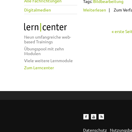
Alle Fachrichtungen
Tags:
Bildbearbeitung
über Professi
Digitalmedien
Weiterlesen
Zum Verf
« erste Sei
Seiten
Neun umfangreiche web-
based Trainings
Übungspool mit zehn
Modulen
Viele weitere Lernmodule
Zum Lerncenter
Datenschutz
Nutzungsb