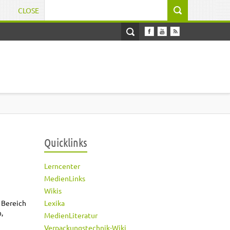
CLOSE
Suchformular
Quicklinks
Lerncenter
MedienLinks
Wikis
Lexika
 Bereich
,
MedienLiteratur
Verpackungstechnik-Wiki