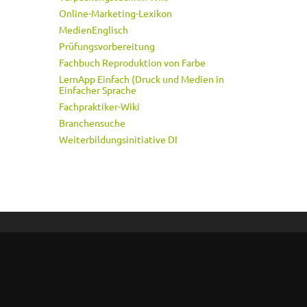
Online-Marketing-Lexikon
MedienEnglisch
Prüfungsvorbereitung
Fachbuch Reproduktion von Farbe
LernApp Einfach (Druck und Medien in
Einfacher Sprache
Fachpraktiker-Wiki
Branchensuche
Weiterbildungsinitiative DI