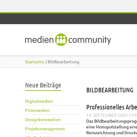
Direkt zum Inhalt
Startseite
/ Bildbearbeitung
Neue Beiträge
BILDBEARBEITUNG
Digitalmedien
Professionelles Arb
Printmedien
14. SEPTEMBER 2009 13:4
Designkonzeption
Das Bildbearbeitungspr
eine Monopolstellung erre
Projektmanagement
Reinzeichnung und Druckvo