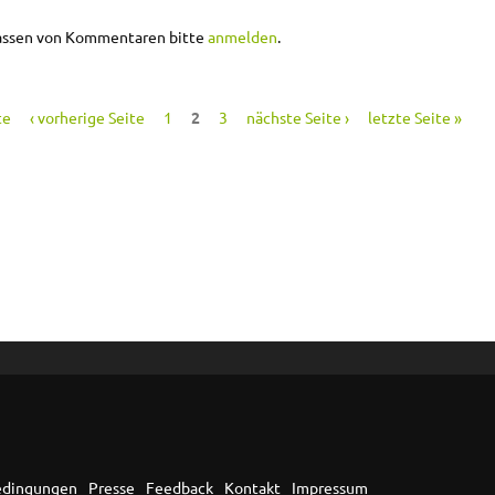
onelles Arbeiten mit Photoshop
assen von Kommentaren bitte
anmelden
.
te
‹ vorherige Seite
1
2
3
nächste Seite ›
letzte Seite »
edingungen
Presse
Feedback
Kontakt
Impressum