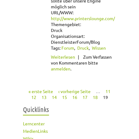
sollte über unsere Engine
möglich sein
URL/WWW:
http://www.printerslounge.com/
Themengebiet:
Druck
Organisationsart:
Dienstleister
Forum/Blog
Tags:
Forum
Druck
Wissen
über Printer´s
Weiterlesen
Zum Verfassen
Lounge
von Kommentaren bitte
anmelden
.
« erste Seite
‹ vorherige Seite
…
11
Seiten
12
13
14
15
16
17
18
19
Quicklinks
Lerncenter
MedienLinks
Wikis