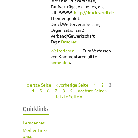
Infos für Drucker/innen,
Tarifverträge, Aktuelles, etc.
URL/WWW:
http://druck.verdi.de
Themengebiet:
Druck
Weiterverarbeitung
Organisationsart:
Verband/Gewerkschaft
Tags:
Drucker
über ver.di Druck
Weiterlesen
Zum Verfassen
von Kommentaren bitte
anmelden
.
« erste Seite
‹ vorherige Seite
1
2
3
Seiten
4
5
6
7
8
9
nächste Seite ›
letzte Seite »
Quicklinks
Lerncenter
MedienLinks
Wikis