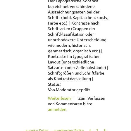
Der Typografische Kontrast
bezeichnet verschiedene
Auszeichnungsarten bei der
Schrift
(bold, Kapitälchen, kursiv,
Farbe etc.)
Kontraste nach
Schriftarten (Gruppen der
Schriftklassifikation oder
unorthodoxere Unterscheidung
wie modern, historisch,
geometrisch, organisch etc.)
Kontraste im typografischen
Layout (unterschiedliche
Satzarten oder Zeilenabstände)
Schriftgrößen und Schriftfarbe
als Kontrastdarstellung
Status:
Von Moderator geprüft
über Typografischer
Weiterlesen
Zum Verfassen
Kontrast
von Kommentaren bitte
anmelden
.
« erste Seite
‹ vorherige Seite
1
2
3