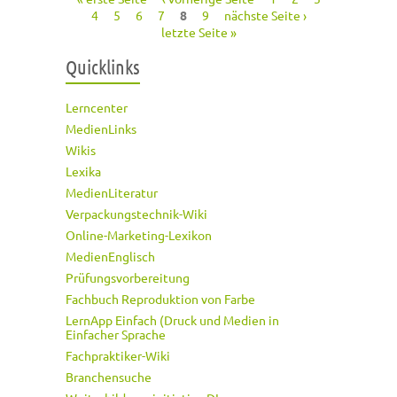
Seiten
4
5
6
7
8
9
nächste Seite ›
letzte Seite »
Quicklinks
Lerncenter
MedienLinks
Wikis
Lexika
MedienLiteratur
Verpackungstechnik-Wiki
Online-Marketing-Lexikon
MedienEnglisch
Prüfungsvorbereitung
Fachbuch Reproduktion von Farbe
LernApp Einfach (Druck und Medien in
Einfacher Sprache
Fachpraktiker-Wiki
Branchensuche