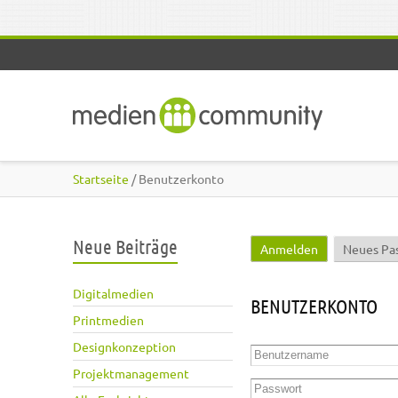
Direkt zum Inhalt
Startseite
/ Benutzerkonto
Neue Beiträge
Anmelden
(aktiver Reite
Neues Pa
Haupt-Reiter
Digitalmedien
BENUTZERKONTO
Printmedien
Designkonzeption
Benutzername
*
Projektmanagement
Passwort
*