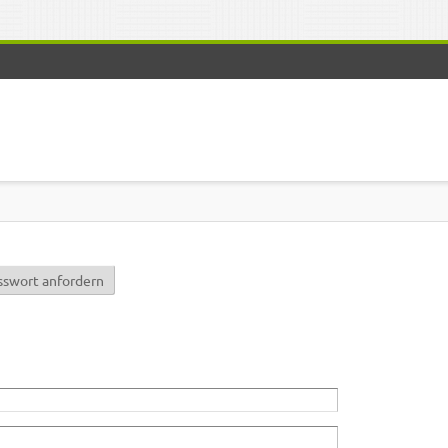
r)
sswort anfordern