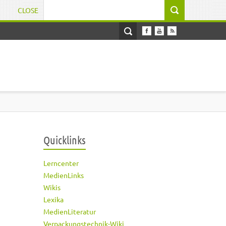
CLOSE
Suchformular
Quicklinks
Lerncenter
MedienLinks
Wikis
Lexika
MedienLiteratur
Verpackungstechnik-Wiki