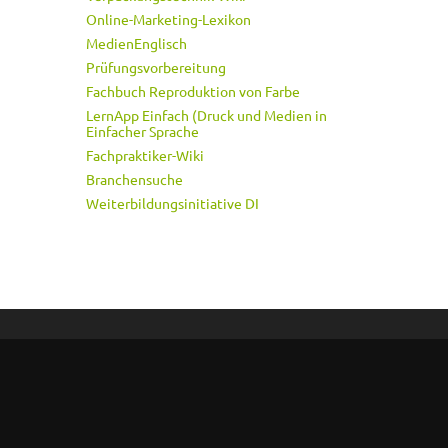
Online-Marketing-Lexikon
MedienEnglisch
Prüfungsvorbereitung
Fachbuch Reproduktion von Farbe
LernApp Einfach (Druck und Medien in
Einfacher Sprache
Fachpraktiker-Wiki
Branchensuche
Weiterbildungsinitiative DI