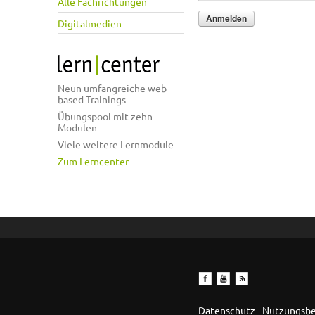
Alle Fachrichtungen
Digitalmedien
Neun umfangreiche web-
based Trainings
Übungspool mit zehn
Modulen
Viele weitere Lernmodule
Zum Lerncenter
Datenschutz
Nutzungsb