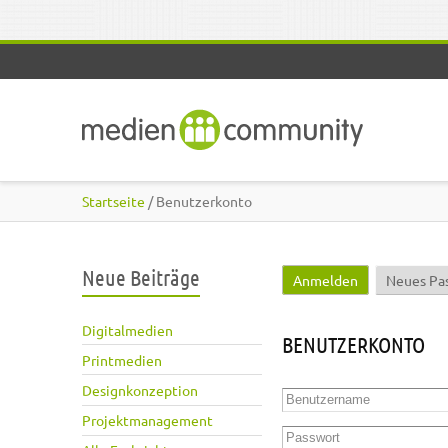
Direkt zum Inhalt
Startseite
/ Benutzerkonto
Neue Beiträge
Anmelden
(aktiver Reite
Neues Pa
Haupt-Reiter
Digitalmedien
BENUTZERKONTO
Printmedien
Designkonzeption
Benutzername
*
Projektmanagement
Passwort
*