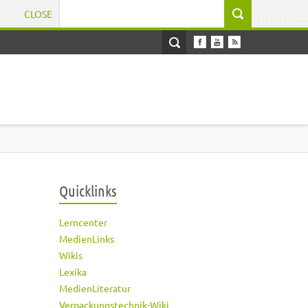
CLOSE
Suchformular
Quicklinks
Lerncenter
MedienLinks
Wikis
Lexika
MedienLiteratur
Verpackungstechnik-Wiki