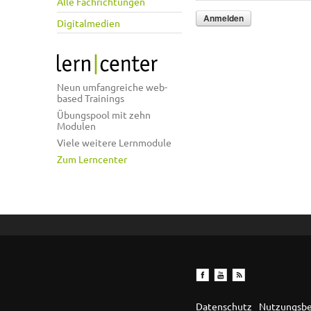
Alle Fachrichtungen
Digitalmedien
Neun umfangreiche web-
based Trainings
Übungspool mit zehn
Modulen
Viele weitere Lernmodule
Zum Lerncenter
Datenschutz
Nutzungsb