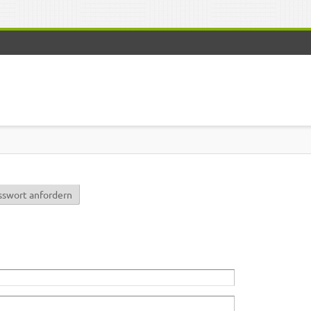
r)
sswort anfordern