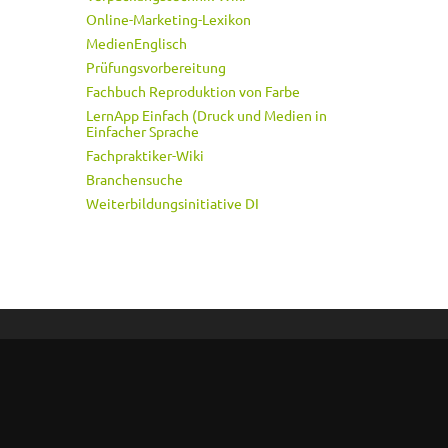
Online-Marketing-Lexikon
MedienEnglisch
Prüfungsvorbereitung
Fachbuch Reproduktion von Farbe
LernApp Einfach (Druck und Medien in
Einfacher Sprache
Fachpraktiker-Wiki
Branchensuche
Weiterbildungsinitiative DI