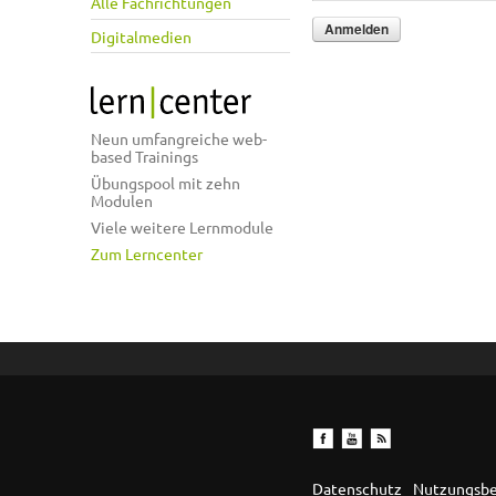
Alle Fachrichtungen
Digitalmedien
Neun umfangreiche web-
based Trainings
Übungspool mit zehn
Modulen
Viele weitere Lernmodule
Zum Lerncenter
Datenschutz
Nutzungsb