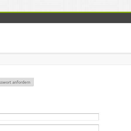
r)
sswort anfordern