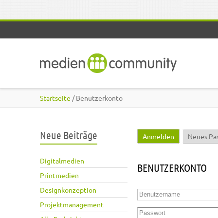
Direkt zum Inhalt
Startseite
/ Benutzerkonto
Neue Beiträge
Anmelden
(aktiver Reite
Neues Pa
Haupt-Reiter
Digitalmedien
BENUTZERKONTO
Printmedien
Designkonzeption
Benutzername
*
Projektmanagement
Passwort
*