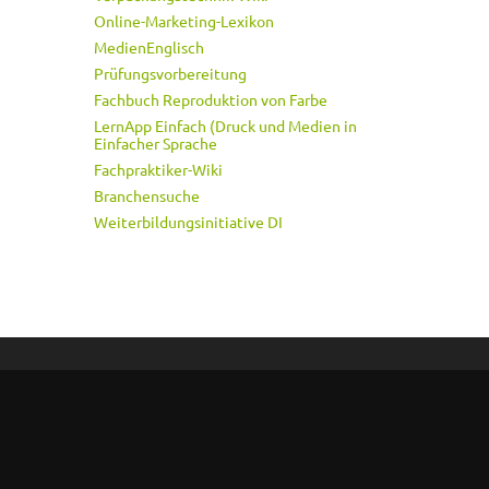
Online-Marketing-Lexikon
MedienEnglisch
Prüfungsvorbereitung
Fachbuch Reproduktion von Farbe
LernApp Einfach (Druck und Medien in
Einfacher Sprache
Fachpraktiker-Wiki
Branchensuche
Weiterbildungsinitiative DI