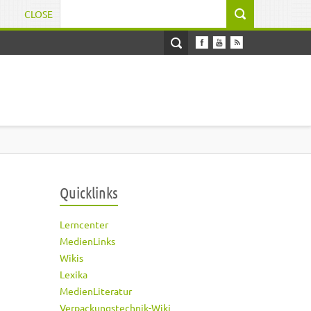
CLOSE
Suchformular
Quicklinks
Lerncenter
MedienLinks
Wikis
Lexika
MedienLiteratur
Verpackungstechnik-Wiki