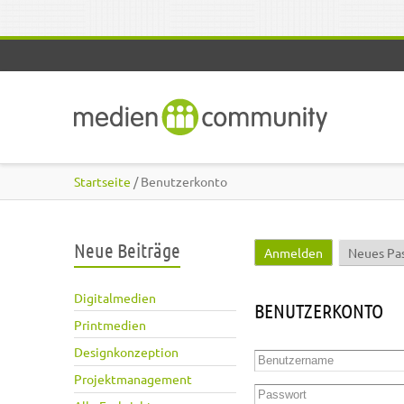
Direkt zum Inhalt
Startseite
/ Benutzerkonto
Neue Beiträge
Anmelden
(aktiver Reite
Neues Pa
Haupt-Reiter
Digitalmedien
BENUTZERKONTO
Printmedien
Designkonzeption
Benutzername
*
Projektmanagement
Passwort
*