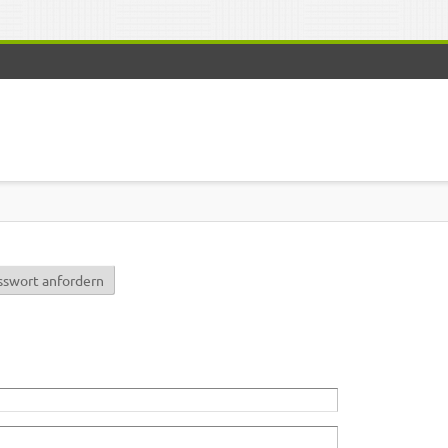
r)
sswort anfordern