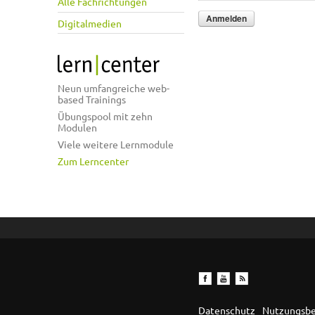
Alle Fachrichtungen
Digitalmedien
Neun umfangreiche web-
based Trainings
Übungspool mit zehn
Modulen
Viele weitere Lernmodule
Zum Lerncenter
Datenschutz
Nutzungsb