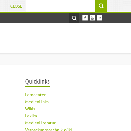
CLOSE
Suchformular
Quicklinks
Lerncenter
MedienLinks
Wikis
Lexika
MedienLiteratur
Verpackungstechnik-Wiki