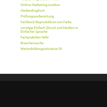
Online-Marketing-Lexikon
MedienEnglisch
Prüfungsvorbereitung
Fachbuch Reproduktion von Farbe
LernApp Einfach (Druck und Medien in
Einfacher Sprache
Fachpraktiker-Wiki
Branchensuche
Weiterbildungsinitiative DI