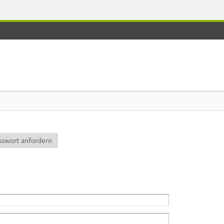
r)
sswort anfordern