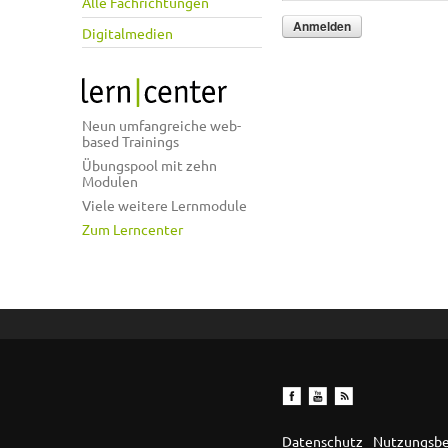
Alle Fachrichtungen
Digitalmedien
Neun umfangreiche web-
based Trainings
Übungspool mit zehn
Modulen
Viele weitere Lernmodule
Zum Lerncenter
Datenschutz
Nutzungsb