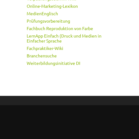
Online-Marketing-Lexikon
MedienEnglisch
Prüfungsvorbereitung
Fachbuch Reproduktion von Farbe
LernApp Einfach (Druck und Medien in
Einfacher Sprache
Fachpraktiker-Wiki
Branchensuche
Weiterbildungsinitiative DI