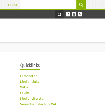
CLOSE
Suchformular
Quicklinks
Lerncenter
MedienLinks
Wikis
Lexika
MedienLiteratur
Verpackungstechnik-Wiki