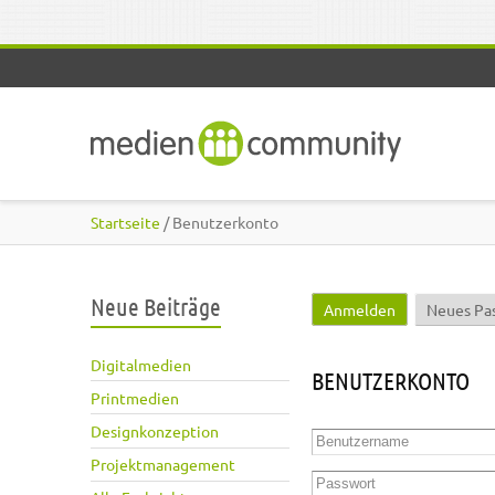
Direkt zum Inhalt
Startseite
/ Benutzerkonto
Neue Beiträge
Anmelden
(aktiver Reite
Neues Pa
Haupt-Reiter
Digitalmedien
BENUTZERKONTO
Printmedien
Designkonzeption
Benutzername
*
Projektmanagement
Passwort
*