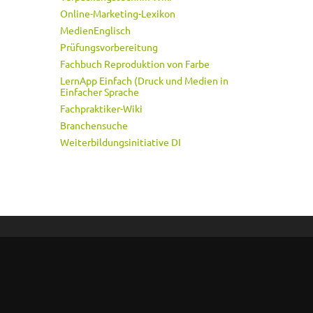
Online-Marketing-Lexikon
MedienEnglisch
Prüfungsvorbereitung
Fachbuch Reproduktion von Farbe
LernApp Einfach (Druck und Medien in
Einfacher Sprache
Fachpraktiker-Wiki
Branchensuche
Weiterbildungsinitiative DI