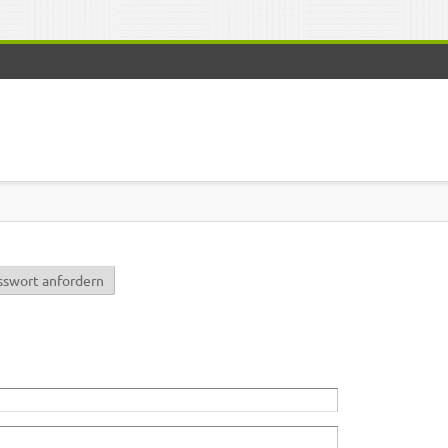
r)
sswort anfordern