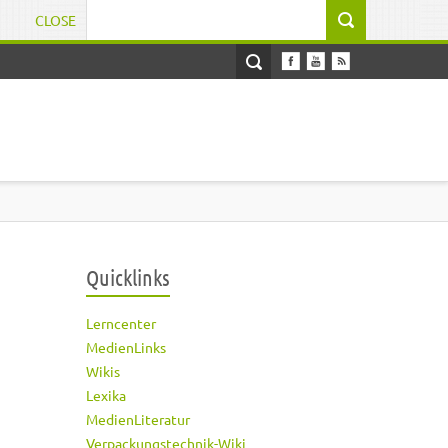
CLOSE
Suchformular
Quicklinks
Lerncenter
MedienLinks
Wikis
Lexika
MedienLiteratur
Verpackungstechnik-Wiki