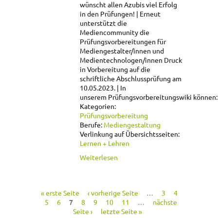
wünscht allen Azubis viel Erfolg
in den Prüfungen!
Erneut
unterstützt die
Mediencommunity die
Prüfungsvorbereitungen für
Mediengestalter/innen und
Medientechnologen/innen Druck
in Vorbereitung auf die
schriftliche Abschlussprüfung am
10.05.2023.
In
unserem Prüfungsvorbereitungswiki können:
Kategorien:
Prüfungsvorbereitung
Berufe:
Mediengestaltung
Verlinkung auf Übersichtsseiten:
Lernen + Lehren
über
Weiterlesen
Prüfungsvorbereitungswiki
(AP Sommer 2023)
« erste Seite
‹ vorherige Seite
…
3
4
Seiten
5
6
7
8
9
10
11
…
nächste
Seite ›
letzte Seite »