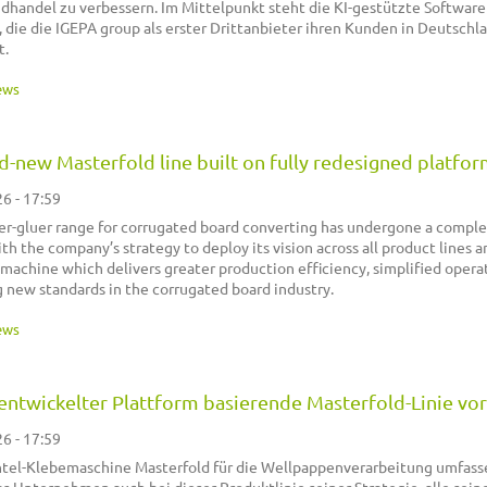
dhandel zu verbessern. Im Mittelpunkt steht die KI-gestützte Softwar
 die die IGEPA group als erster Drittanbieter ihren Kunden in Deutschl
t.
ews
d-new Masterfold line built on fully redesigned platfo
26 - 17:59
er-gluer range for corrugated board converting has undergone a compl
th the company’s strategy to deploy its vision across all product lines a
 machine which delivers greater production efficiency, simplified opera
g new standards in the corrugated board industry.
ews
 entwickelter Plattform basierende Masterfold-Linie vor
26 - 17:59
chtel-Klebemaschine Masterfold für die Wellpappenverarbeitung umfas