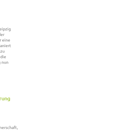
eipzig
der
r eine
aniert
 zu
 die
g nun
erung
nerschaft,