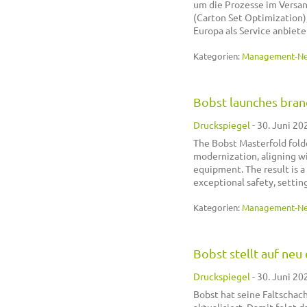
um die Prozesse im Versan
(Carton Set Optimization),
Europa als Service anbiete
Kategorien:
Management-N
Bobst launches bran
Druckspiegel
-
30. Juni 20
The Bobst Masterfold fold
modernization, aligning wi
equipment. The result is a
exceptional safety, settin
Kategorien:
Management-N
Bobst stellt auf neu
Druckspiegel
-
30. Juni 20
Bobst hat seine Faltscha