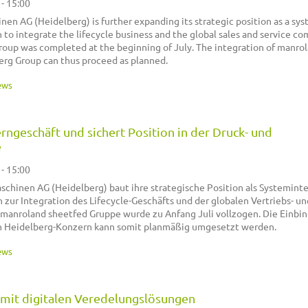
 - 15:00
en AG (Heidelberg) is further expanding its strategic position as a sy
n to integrate the lifecycle business and the global sales and service co
oup was completed at the beginning of July. The integration of manro
erg Group can thus proceed as planned.
ews
rngeschäft und sichert Position in der Druck- und
e
 - 15:00
chinen AG (Heidelberg) baut ihre strategische Position als Systemint
n zur Integration des Lifecycle-Geschäfts und der globalen Vertriebs- un
 manroland sheetfed Gruppe wurde zu Anfang Juli vollzogen. Die Einbi
n Heidelberg-Konzern kann somit planmäßig umgesetzt werden.
ews
t mit digitalen Veredelungslösungen