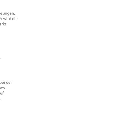
ösungen,
r wird die
arkt
r
bei der
nes
auf
.