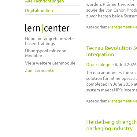
Alle Fachrichtungen
worden. Prämiert wurden 
sowie die von Canon Produ
Digitalmedien
zuvor hatten beide System
Kategorien:
Management-N
Neun umfangreiche web-
based Trainings
Tecnau Revolution 5
Übungspool mit zehn
integration
Modulen
Viele weitere Lernmodule
Druckspiegel
-
6. Juli 2026
Zum Lerncenter
Tecnau announces the succe
solution for inline opera
completed in June 2026 at
system meets HP’s internal
Kategorien:
Management-N
Heidelberg strengthe
packaging industry