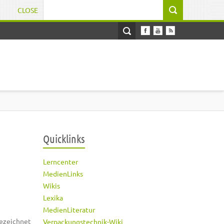
CLOSE
Suchformular
Quicklinks
Lerncenter
MedienLinks
Wikis
Lexika
MedienLiteratur
ezeichnet
Verpackungstechnik-Wiki