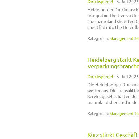
Druckspiegel
-
5. Juli 2026
Heidelberger Druckmaschin
integrator. The transactio
the manroland sheetfed Gr
sheetfed into the Heidelb
Kategorien:
Management-N
Heidelberg stärkt Ke
Verpackungsbranch
Druckspiegel
-
5. Juli 2026
Die Heidelberger Druckmas
weiter aus. Die Transaktio
Servicegesellschaften der
manroland sheetfed in de
Kategorien:
Management-N
Kurz stärkt Geschäf