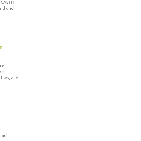
e CASTN
and und
rm
ete
nd
tions, and
send