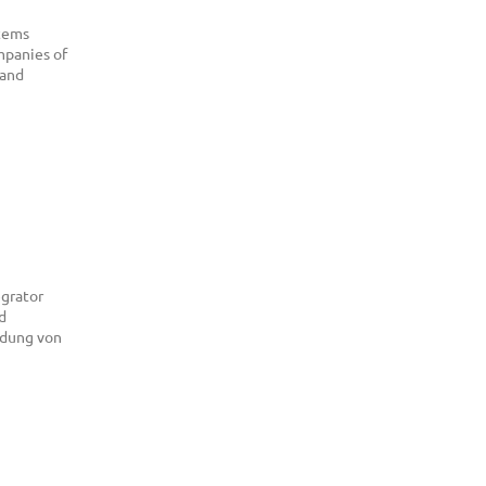
stems
mpanies of
land
egrator
d
ndung von