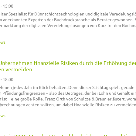
 - 15:00
iter Spezialist für Dünnschichttechnologien und digitale Veredelungsl
n anerkannten Experten der Buchdruckbranche als Berater gewonnen. E
rmarktung der digitalen Veredelungslösungen von Kurz für den Buchm
ews
e Unternehmen finanzielle Risiken durch die Erhöhung de
en vermeiden
 - 18:00
ehmen jedes Jahr im Blick behalten. Denn dieser Stichtag spielt gerade 
Pfändungsfreigrenzen – also des Betrages, der bei Lohn und Gehalt ei
ist – eine große Rolle. Franz Orth von Schultze & Braun erläutert, wor
brechnungen achten sollten, um dabei finanzielle Risiken zu vermeiden
ews