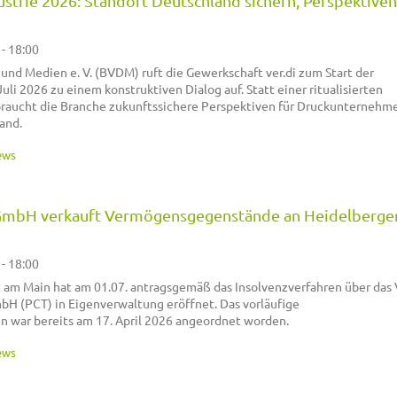
strie 2026: Standort Deutschland sichern, Perspektiven
 - 18:00
nd Medien e. V. (BVDM) ruft die Gewerkschaft ver.di zum Start der
uli 2026 zu einem konstruktiven Dialog auf. Statt einer ritualisierten
braucht die Branche zukunftssichere Perspektiven für Druckunternehme
and.
ews
GmbH verkauft Vermögensgegenstände an Heidelberge
 - 18:00
t am Main hat am 01.07. antragsgemäß das Insolvenzverfahren über da
H (PCT) in Eigenverwaltung eröffnet. Das vorläufige
n war bereits am 17. April 2026 angeordnet worden.
ews