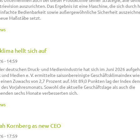
das Unternehmen auch bei dieser Produktlinie seiner Strategie, alle sein
rievision auszurichten. Das Ergebnis ist eine Maschine, die sich durch 
einfachte Bedienbarkeit sowie außergewöhnliche Sicherheit auszeichne
neue Maßstäbe setzt.
ews
lima hellt sich auf
26 - 14:59
er deutschen Druck- und Medienindustrie hat sich im Juni 2026 aufgehe
und Medien e. V. ermittelte saisonbereinigte Geschäftsklimaindex wie
inen Zuwachs von 2,7 Prozent auf. Mit 89,0 Punkten lag der Index den
des Vorjahresmonats. Sowohl die aktuelle Geschäftslage als auch die
enden sechs Monate verbesserten sich.
ews
cah Kornberg as new CEO
26 - 17:59