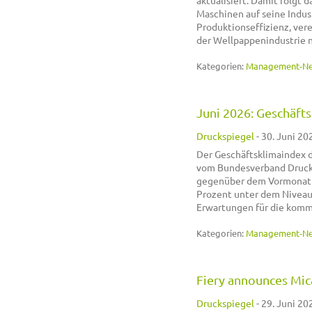
aktualisiert. Damit folgt 
Maschinen auf seine Indust
Produktionseffizienz, ver
der Wellpappenindustrie 
Kategorien:
Management-N
Juni 2026: Geschäftsk
Druckspiegel
-
30. Juni 20
Der Geschäftsklimaindex d
vom Bundesverband Druck 
gegenüber dem Vormonat e
Prozent unter dem Niveau 
Erwartungen für die komm
Kategorien:
Management-N
Fiery announces Mi
Druckspiegel
-
29. Juni 20