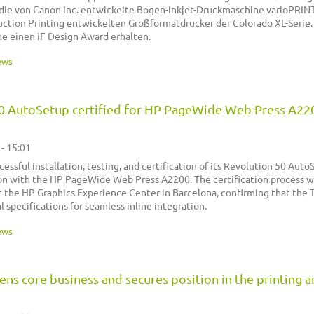
die von Canon Inc. entwickelte Bogen-Inkjet-Druckmaschine varioPRIN
ction Printing entwickelten Großformatdrucker der Colorado XL-Serie.
e einen iF Design Award erhalten.
ews
0 AutoSetup certified for HP PageWide Web Press A22
 - 15:01
ssful installation, testing, and certification of its Revolution 50 Auto
tion with the HP PageWide Web Press A2200. The certification process 
 the HP Graphics Experience Center in Barcelona, confirming that the 
 specifications for seamless inline integration.
ews
ns core business and secures position in the printing 