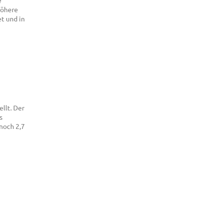
e
höhere
t und in
llt. Der
s
noch 2,7