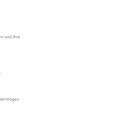
n und ihre
r
s Vermögen