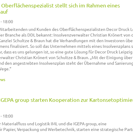
 Oberflächenspezialist stellt sich im Rahmen eines
 auf
 - 18:00
 Mitarbeitenden und Kunden des Oberflächenspezialisten Decor Druck L
er Branche als DDL bekannt: Insolvenzverwalter Christian Krönert von 
anzlei Schultze & Braun hat die Verhandlungen mit den Investoren übe
s finalisiert. So soll das Unternehmen mittels eines Insolvenzplans s
r, dass es uns gelungen ist, so eine gute Lösung für Decor Druck Leipzig
erwalter Christian Krönert von Schultze & Braun. „Mit der Einigung über
nd den angestrebten Insolvenzplan steht der Übernahme und Sanierun
Wege.“
ews
IGEPA group starten Kooperation zur Kartonsetoptimi
 - 18:00
r Materialfluss und Logistik IML und die IGEPA group, eine
 Papier, Verpackung und Werbetechnik, starten eine strategische Part