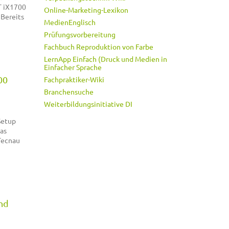
T iX1700
Online-Marketing-Lexikon
 Bereits
MedienEnglisch
Prüfungsvorbereitung
Fachbuch Reproduktion von Farbe
LernApp Einfach (Druck und Medien in
Einfacher Sprache
00
Fachpraktiker-Wiki
Branchensuche
Weiterbildungsinitiative DI
Setup
was
Tecnau
and