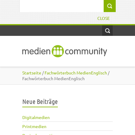
Direkt zum Inhalt
Suchformular
CLOSE
Startseite
/
Fachwörterbuch MedienEnglisch
/
Fachwörterbuch MedienEnglisch
Neue Beiträge
Digitalmedien
Printmedien