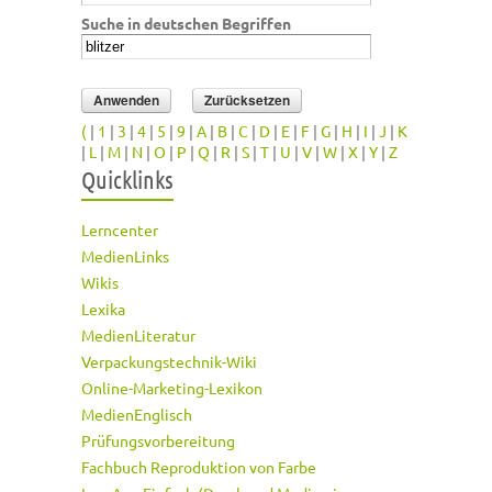
Suche in deutschen Begriffen
(
|
1
|
3
|
4
|
5
|
9
|
A
|
B
|
C
|
D
|
E
|
F
|
G
|
H
|
I
|
J
|
K
|
L
|
M
|
N
|
O
|
P
|
Q
|
R
|
S
|
T
|
U
|
V
|
W
|
X
|
Y
|
Z
Quicklinks
Lerncenter
MedienLinks
Wikis
Lexika
MedienLiteratur
Verpackungstechnik-Wiki
Online-Marketing-Lexikon
MedienEnglisch
Prüfungsvorbereitung
Fachbuch Reproduktion von Farbe