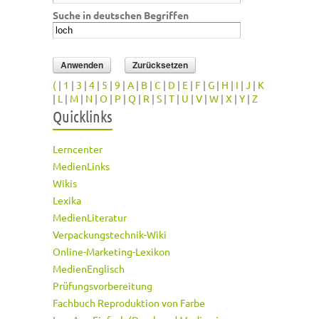
Suche in deutschen Begriffen
(
|
1
|
3
|
4
|
5
|
9
|
A
|
B
|
C
|
D
|
E
|
F
|
G
|
H
|
I
|
J
|
K
|
L
|
M
|
N
|
O
|
P
|
Q
|
R
|
S
|
T
|
U
|
V
|
W
|
X
|
Y
|
Z
Quicklinks
Lerncenter
MedienLinks
Wikis
Lexika
MedienLiteratur
Verpackungstechnik-Wiki
Online-Marketing-Lexikon
MedienEnglisch
Prüfungsvorbereitung
Fachbuch Reproduktion von Farbe