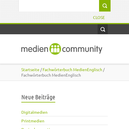
Direkt zum Inhalt
Suchformular
CLOSE
Startseite
/
Fachwörterbuch MedienEnglisch
/
Fachwörterbuch MedienEnglisch
Neue Beiträge
Digitalmedien
Printmedien