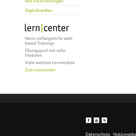
Alle Fachrichtungen
Digitalmedien
Neun umfangreiche web-
based Trainings
Übungspool mit zehn
Modulen
Viele weitere Lernmodule
Zum Lerncenter
Datenschutz
Nutzungsb