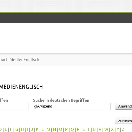
buch MedienEnglisch
MEDIENENGLISCH
iffen
Suche in deutschen Begriffen
D
|
E
|
F
|
G
|
H
|
I
|
J
|
K
|
L
|
M
|
N
|
O
|
P
|
Q
|
R
|
S
|
T
|
U
|
V
|
W
|
X
|
Y
|
Z