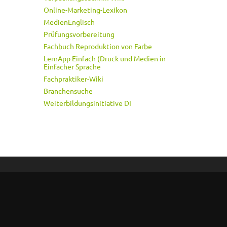
Online-Marketing-Lexikon
MedienEnglisch
Prüfungsvorbereitung
Fachbuch Reproduktion von Farbe
LernApp Einfach (Druck und Medien in
Einfacher Sprache
Fachpraktiker-Wiki
Branchensuche
Weiterbildungsinitiative DI