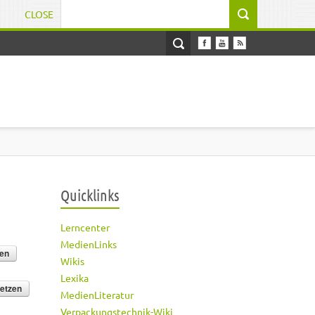
CLOSE
Suchformular
Quicklinks
Lerncenter
MedienLinks
Wikis
Lexika
MedienLiteratur
Verpackungstechnik-Wiki