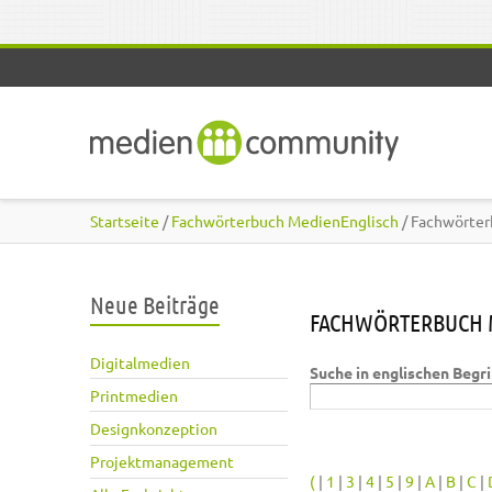
Direkt zum Inhalt
Startseite
/
Fachwörterbuch MedienEnglisch
/ Fachwörter
Neue Beiträge
FACHWÖRTERBUCH 
Digitalmedien
Suche in englischen Begr
Printmedien
Designkonzeption
Projektmanagement
(
|
1
|
3
|
4
|
5
|
9
|
A
|
B
|
C
|