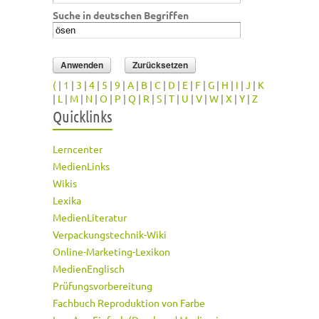
Suche in deutschen Begriffen
(
|
1
|
3
|
4
|
5
|
9
|
A
|
B
|
C
|
D
|
E
|
F
|
G
|
H
|
I
|
J
|
K
|
L
|
M
|
N
|
O
|
P
|
Q
|
R
|
S
|
T
|
U
|
V
|
W
|
X
|
Y
|
Z
Quicklinks
Lerncenter
MedienLinks
Wikis
Lexika
MedienLiteratur
Verpackungstechnik-Wiki
Online-Marketing-Lexikon
MedienEnglisch
Prüfungsvorbereitung
Fachbuch Reproduktion von Farbe