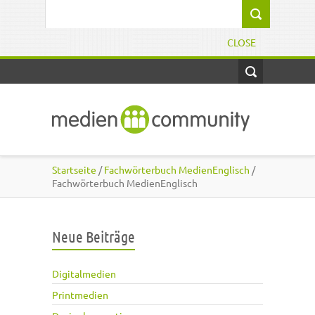
Direkt zum Inhalt
Suchformular
CLOSE
Startseite
/
Fachwörterbuch MedienEnglisch
/
Fachwörterbuch MedienEnglisch
Neue Beiträge
Digitalmedien
Printmedien