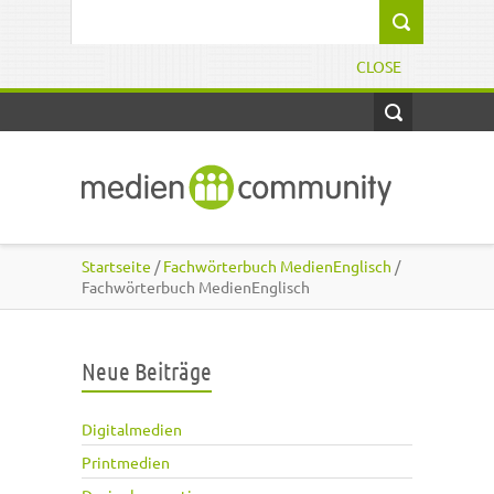
Direkt zum Inhalt
Suchformular
CLOSE
Startseite
/
Fachwörterbuch MedienEnglisch
/
Fachwörterbuch MedienEnglisch
Neue Beiträge
Digitalmedien
Printmedien