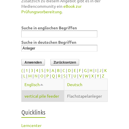
Zusätzlich zu diesem Angebot gibt es in der
Mediencommunity ein
eBook zur
Prüfungsvorbereitung
.
Suche in englischen Begriffen
Suche in deutschen Begriffen
(
|
1
|
3
|
4
|
5
|
9
|
A
|
B
|
C
|
D
|
E
|
F
|
G
|
H
|
I
|
J
|
K
|
L
|
M
|
N
|
O
|
P
|
Q
|
R
|
S
|
T
|
U
|
V
|
W
|
X
|
Y
|
Z
Englisch
Deutsch
vertical pile feeder
Flachstapelanleger
Quicklinks
Lerncenter