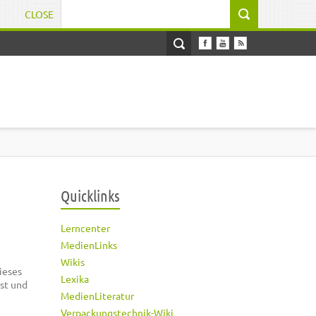
CLOSE
Suchformular
Quicklinks
Lerncenter
MedienLinks
Wikis
ieses
Lexika
est und
MedienLiteratur
Verpackungstechnik-Wiki