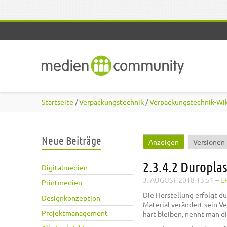
Direkt zum Inhalt
Startseite
/
Verpackungstechnik
/
Verpackungstechnik-Wi
Neue Beiträge
Anzeigen
(aktiver Reiter
Versionen
Haupt-Reiter
2.3.4.2 Duropla
Digitalmedien
3. AUGUST 2018 13:51
–
E
Printmedien
Die Herstellung erfolgt d
Designkonzeption
Material verändert sein V
Projektmanagement
hart bleiben, nennt man di