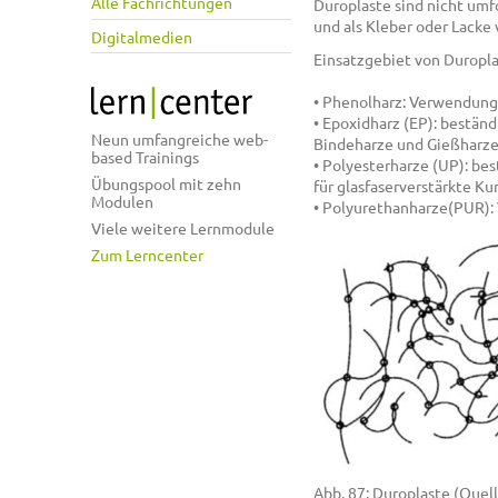
Alle Fachrichtungen
Duroplaste sind nicht um
und als Kleber oder Lacke
Digitalmedien
Einsatzgebiet von Duropla
• Phenolharz: Verwendung
• Epoxidharz (EP): bestä
Neun umfangreiche web-
Bindeharze und Gießharze
based Trainings
• Polyesterharze (UP): bes
Übungspool mit zehn
für glasfaserverstärkte K
Modulen
• Polyurethanharze(PUR):
Viele weitere Lernmodule
Zum Lerncenter
Abb. 87: Duroplaste (Quell