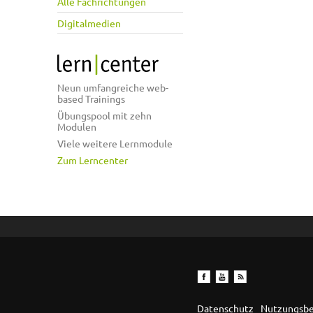
Alle Fachrichtungen
Digitalmedien
Neun umfangreiche web-
based Trainings
Übungspool mit zehn
Modulen
Viele weitere Lernmodule
Zum Lerncenter
Datenschutz
Nutzungsb