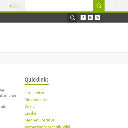
CLOSE
Suchformular
Quicklinks
ene
Lerncenter
atürlichen
MedienLinks
als
Wikis
Lexika
MedienLiteratur
Verpackungstechnik-Wiki