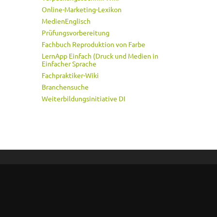
Online-Marketing-Lexikon
MedienEnglisch
Prüfungsvorbereitung
Fachbuch Reproduktion von Farbe
LernApp Einfach (Druck und Medien in
Einfacher Sprache
Fachpraktiker-Wiki
Branchensuche
Weiterbildungsinitiative DI