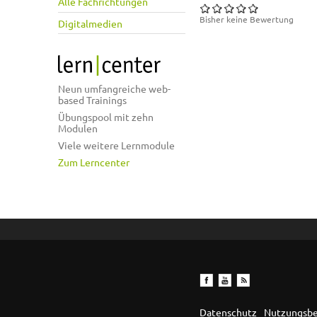
Alle Fachrichtungen
Bisher keine Bewertung
Digitalmedien
Neun umfangreiche web-
based Trainings
Übungspool mit zehn
Modulen
Viele weitere Lernmodule
Zum Lerncenter
Datenschutz
Nutzungsb