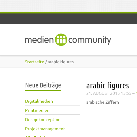
Direkt zum Inhalt
Startseite
/ arabic figures
arabic figures
Neue Beiträge
21. AUGUST 2015 13:55
–
Digitalmedien
arabische Ziffern
Printmedien
Designkonzeption
Projektmanagement