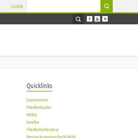
CLOSE
Suchformular
Quicklinks
Lerncenter
MedienLinks
Wikis
Lexika
MedienLiteratur
Verpackungstechnik-Wiki