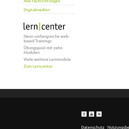
Alle Fachrichtungen
Digitalmedien
Neun umfangreiche web-
based Trainings
Übungspool mit zehn
Modulen
Viele weitere Lernmodule
Zum Lerncenter
Datenschutz
Nutzungsb