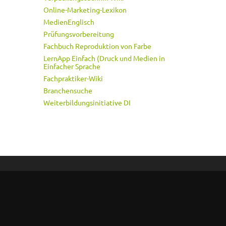
Online-Marketing-Lexikon
MedienEnglisch
Prüfungsvorbereitung
Fachbuch Reproduktion von Farbe
LernApp Einfach (Druck und Medien in
Einfacher Sprache
Fachpraktiker-Wiki
Branchensuche
Weiterbildungsinitiative DI