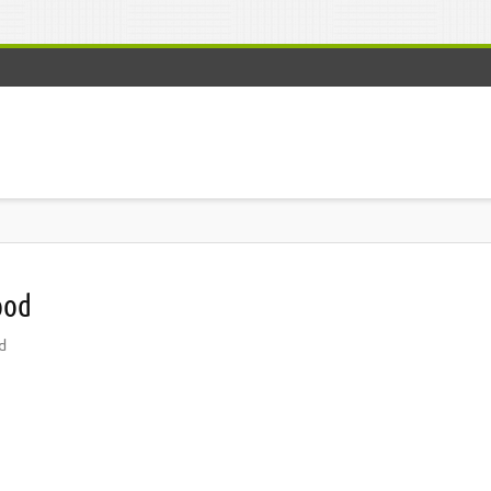
ood
d