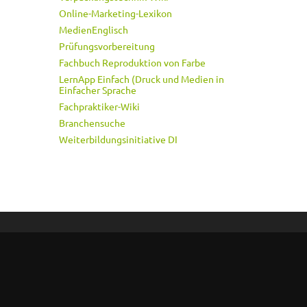
Online-Marketing-Lexikon
MedienEnglisch
Prüfungsvorbereitung
Fachbuch Reproduktion von Farbe
LernApp Einfach (Druck und Medien in
Einfacher Sprache
Fachpraktiker-Wiki
Branchensuche
Weiterbildungsinitiative DI