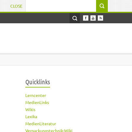
CLOSE
Suchformular
Quicklinks
Lerncenter
MedienLinks
Wikis
Lexika
MedienLiteratur
Verpackungstechnik-Wiki