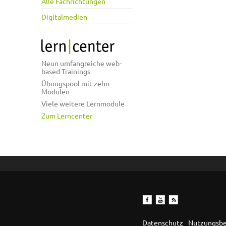
Alle Fachrichtungen
Digitalmedien
Neun umfangreiche web-
based Trainings
Übungspool mit zehn
Modulen
Viele weitere Lernmodule
Zum Lerncenter
Datenschutz
Nutzungsb