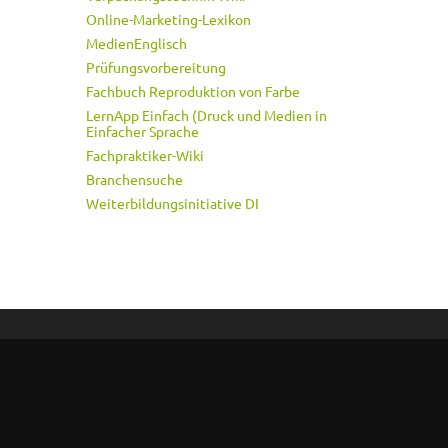
Online-Marketing-Lexikon
MedienEnglisch
Prüfungsvorbereitung
Fachbuch Reproduktion von Farbe
LernApp Einfach (Druck und Medien in
Einfacher Sprache
Fachpraktiker-Wiki
Branchensuche
Weiterbildungsinitiative DI