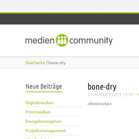
Direkt zum Inhalt
Startseite
/ bone-dry
bone-dry
Neue Beiträge
21. AUGUST 2015 13:37
–
Digitalmedien
ofentrocken
Printmedien
Designkonzeption
Projektmanagement