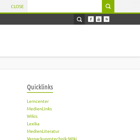
CLOSE
Suchformular
Quicklinks
Lerncenter
MedienLinks
Wikis
Lexika
MedienLiteratur
Verpackungstechnik-Wiki