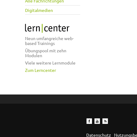
Alle Fachrichtungen
Digitalmedien
Neun umfangreiche web-
based Trainings
Übungspool mit zehn
Modulen
Viele weitere Lernmodule
Zum Lerncenter
Datenschutz
Nutzungsb