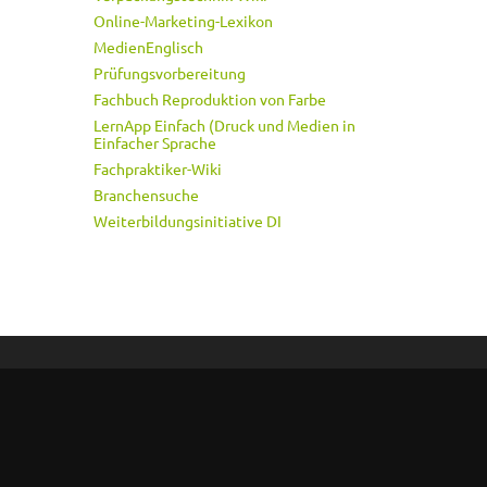
Online-Marketing-Lexikon
MedienEnglisch
Prüfungsvorbereitung
Fachbuch Reproduktion von Farbe
LernApp Einfach (Druck und Medien in
Einfacher Sprache
Fachpraktiker-Wiki
Branchensuche
Weiterbildungsinitiative DI