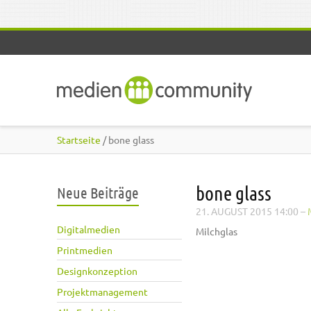
Direkt zum Inhalt
Startseite
/ bone glass
bone glass
Neue Beiträge
21. AUGUST 2015 14:00
–
Digitalmedien
Milchglas
Printmedien
Designkonzeption
Projektmanagement