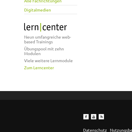
Alle Fachrichtungen
Digitalmedien
Neun umfangreiche web-
based Trainings
Übungspool mit zehn
Modulen
Viele weitere Lernmodule
Zum Lerncenter
Datenschutz
Nutzungsb