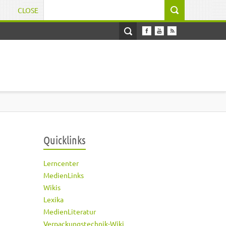
CLOSE
Suchformular
Quicklinks
Lerncenter
MedienLinks
Wikis
Lexika
MedienLiteratur
Verpackungstechnik-Wiki