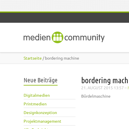
Direkt zum Inhalt
Startseite
/ bordering machine
bordering mach
Neue Beiträge
21. AUGUST 2015 13:57
–
Digitalmedien
Bördelmaschine
Printmedien
Designkonzeption
Projektmanagement