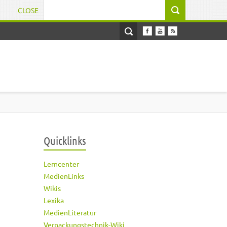
CLOSE
Suchformular
Quicklinks
Lerncenter
MedienLinks
Wikis
Lexika
MedienLiteratur
Verpackungstechnik-Wiki