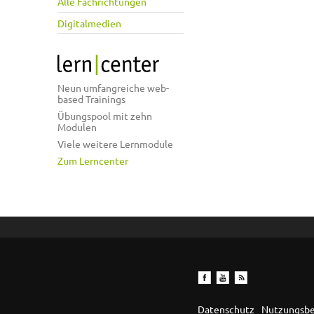
Alle Fachrichtungen
Digitalmedien
Neun umfangreiche web-
based Trainings
Übungspool mit zehn
Modulen
Viele weitere Lernmodule
Zum Lerncenter
Datenschutz
Nutzungsb