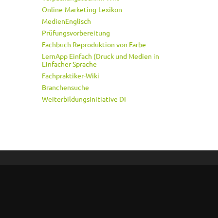
Online-Marketing-Lexikon
MedienEnglisch
Prüfungsvorbereitung
Fachbuch Reproduktion von Farbe
LernApp Einfach (Druck und Medien in
Einfacher Sprache
Fachpraktiker-Wiki
Branchensuche
Weiterbildungsinitiative DI