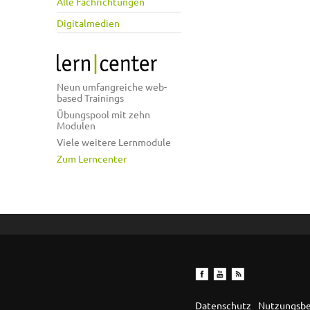
Alle Fachrichtungen
Digitalmedien
Neun umfangreiche web-
based Trainings
Übungspool mit zehn
Modulen
Viele weitere Lernmodule
Zum Lerncenter
Datenschutz
Nutzungsb