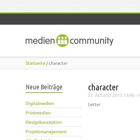
Direkt zum Inhalt
Startseite
/ character
character
Neue Beiträge
21. AUGUST 2015 13:46
–
Digitalmedien
Letter
Printmedien
Designkonzeption
Projektmanagement