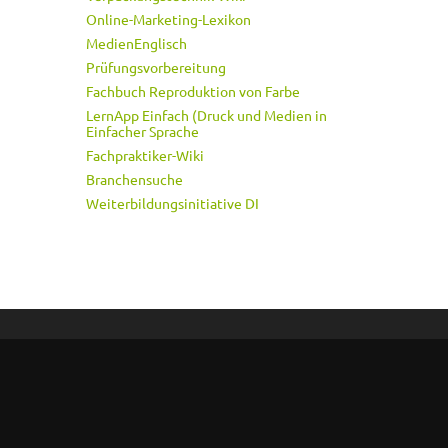
Online-Marketing-Lexikon
MedienEnglisch
Prüfungsvorbereitung
Fachbuch Reproduktion von Farbe
LernApp Einfach (Druck und Medien in
Einfacher Sprache
Fachpraktiker-Wiki
Branchensuche
Weiterbildungsinitiative DI