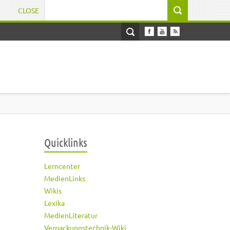
CLOSE
Suchformular
Quicklinks
Lerncenter
MedienLinks
Wikis
Lexika
MedienLiteratur
Verpackungstechnik-Wiki