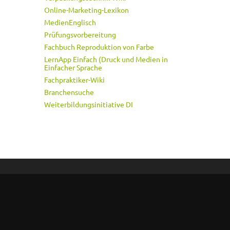
Online-Marketing-Lexikon
MedienEnglisch
Prüfungsvorbereitung
Fachbuch Reproduktion von Farbe
LernApp Einfach (Druck und Medien in
Einfacher Sprache
Fachpraktiker-Wiki
Branchensuche
Weiterbildungsinitiative DI