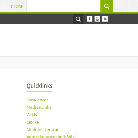
CLOSE
Suchformular
Quicklinks
Lerncenter
MedienLinks
Wikis
Lexika
MedienLiteratur
Verpackungstechnik-Wiki