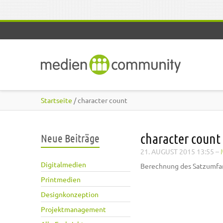
Direkt zum Inhalt
Startseite
/ character count
character count
Neue Beiträge
21. AUGUST 2015 13:55
–
Digitalmedien
Berechnung des Satzumfa
Printmedien
Designkonzeption
Projektmanagement