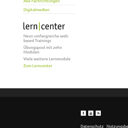
Alle Fachrichtungen
Digitalmedien
Neun umfangreiche web-
based Trainings
Übungspool mit zehn
Modulen
Viele weitere Lernmodule
Zum Lerncenter
Datenschutz
Nutzungsb