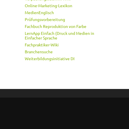
Online-Marketing-Lexikon
MedienEnglisch
Prüfungsvorbereitung
Fachbuch Reproduktion von Farbe
LernApp Einfach (Druck und Medien in
Einfacher Sprache
Fachpraktiker-Wiki
Branchensuche
Weiterbildungsinitiative DI