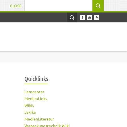
CLOSE
Suchformular
Quicklinks
Lerncenter
MedienLinks
Wikis
Lexika
MedienLiteratur
Verpackungstechnik-Wiki