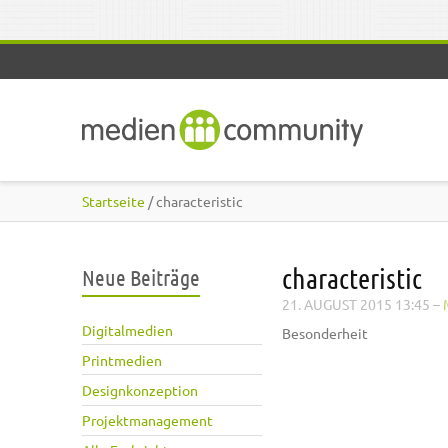
Direkt zum Inhalt
Startseite
/ characteristic
characteristic
Neue Beiträge
21. AUGUST 2015 13:45
–
Digitalmedien
Besonderheit
Printmedien
Designkonzeption
Projektmanagement