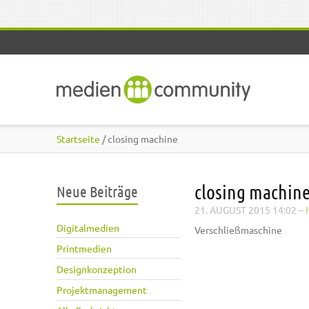
Direkt zum Inhalt
Startseite
/ closing machine
closing machin
Neue Beiträge
21. AUGUST 2015 14:02
–
Digitalmedien
Verschließmaschine
Printmedien
Designkonzeption
Projektmanagement