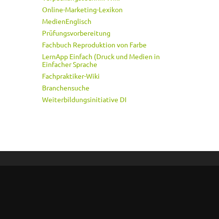
Online-Marketing-Lexikon
MedienEnglisch
Prüfungsvorbereitung
Fachbuch Reproduktion von Farbe
LernApp Einfach (Druck und Medien in
Einfacher Sprache
Fachpraktiker-Wiki
Branchensuche
Weiterbildungsinitiative DI