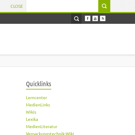
CLOSE
Suchformular
Quicklinks
Lerncenter
MedienLinks
Wikis
Lexika
MedienLiteratur
Verpackungstechnik-Wiki