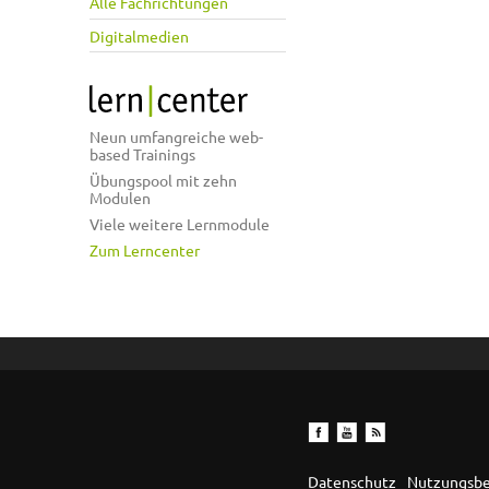
Alle Fachrichtungen
Digitalmedien
Neun umfangreiche web-
based Trainings
Übungspool mit zehn
Modulen
Viele weitere Lernmodule
Zum Lerncenter
Datenschutz
Nutzungsb