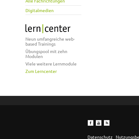
Alle Fachrichtungen
Digitalmedien
Neun umfangreiche web-
based Trainings
Übungspool mit zehn
Modulen
Viele weitere Lernmodule
Zum Lerncenter
Datenschutz
Nutzungsb