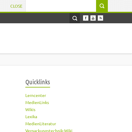
CLOSE
Suchformular
Quicklinks
Lerncenter
MedienLinks
Wikis
Lexika
MedienLiteratur
Verpackungstechnik-Wiki