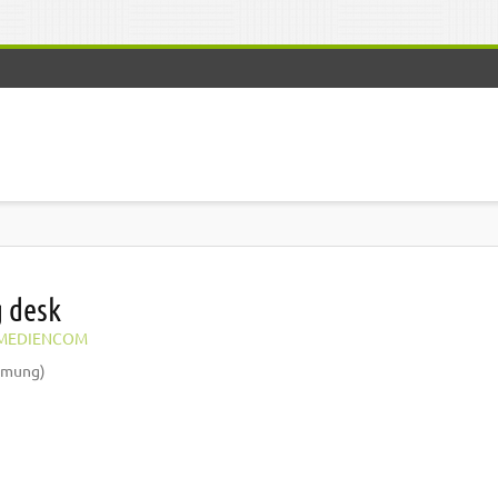
 desk
MEDIENCOM
mmung)