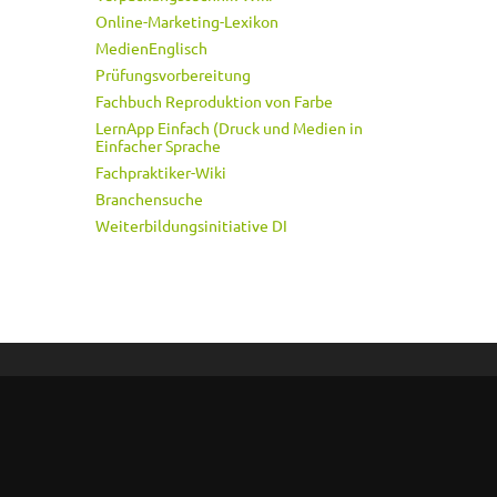
Online-Marketing-Lexikon
MedienEnglisch
Prüfungsvorbereitung
Fachbuch Reproduktion von Farbe
LernApp Einfach (Druck und Medien in
Einfacher Sprache
Fachpraktiker-Wiki
Branchensuche
Weiterbildungsinitiative DI