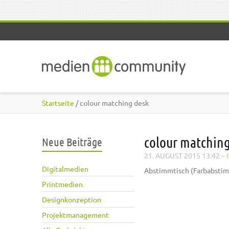
Direkt zum Inhalt
Startseite
/ colour matching desk
colour matching
Neue Beiträge
21. AUGUST 2015 13:42
–
Digitalmedien
Abstimmtisch (Farbabsti
Printmedien
Designkonzeption
Projektmanagement