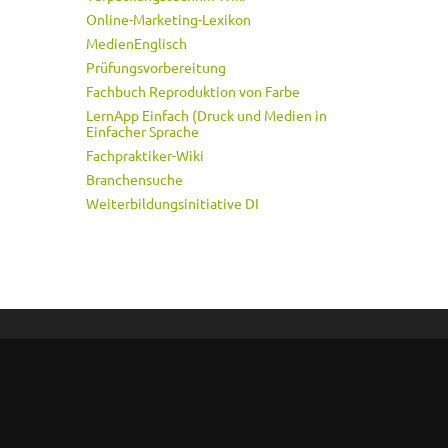
Online-Marketing-Lexikon
MedienEnglisch
Prüfungsvorbereitung
Fachbuch Reproduktion von Farbe
LernApp Einfach (Druck und Medien in
Einfacher Sprache
Fachpraktiker-Wiki
Branchensuche
Weiterbildungsinitiative DI