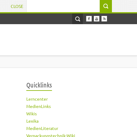
CLOSE
Suchformular
Quicklinks
Lerncenter
MedienLinks
Wikis
Lexika
MedienLiteratur
Verpackungstechnik-Wiki