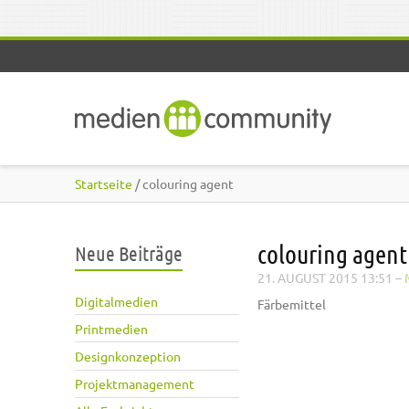
Direkt zum Inhalt
Startseite
/ colouring agent
colouring agent
Neue Beiträge
21. AUGUST 2015 13:51
–
Digitalmedien
Färbemittel
Printmedien
Designkonzeption
Projektmanagement