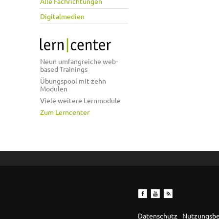
Alle Fachrichtungen
Digitalmedien
Neun umfangreiche web-
based Trainings
Übungspool mit zehn
Modulen
Viele weitere Lernmodule
Zum Lerncenter
Datenschutz
Nutzungsb