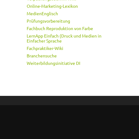
Online-Marketing-Lexikon
MedienEnglisch
Prüfungsvorbereitung
Fachbuch Reproduktion von Farbe
LernApp Einfach (Druck und Medien in
Einfacher Sprache
Fachpraktiker-Wiki
Branchensuche
Weiterbildungsinitiative DI