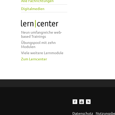
Alle Fachrichtungen
Digitalmedien
Neun umfangreiche web-
based Trainings
Übungspool mit zehn
Modulen
Viele weitere Lernmodule
Zum Lerncenter
Datenschutz
Nutzungsb