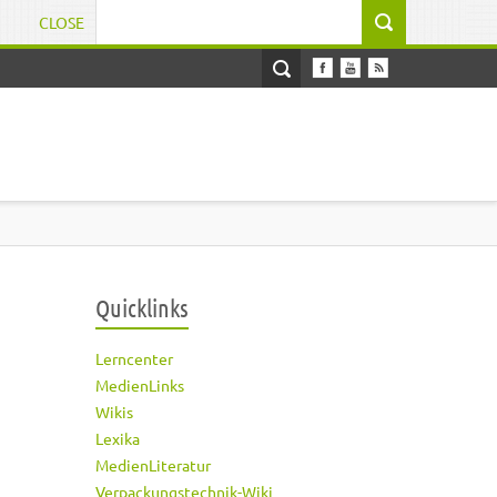
CLOSE
Suchformular
Quicklinks
Lerncenter
MedienLinks
Wikis
Lexika
MedienLiteratur
Verpackungstechnik-Wiki