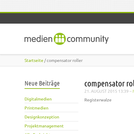
Direkt zum Inhalt
Startseite
/ compensator roller
compensator rol
Neue Beiträge
21. AUGUST 2015 13:39
–
Digitalmedien
Registerwalze
Printmedien
Designkonzeption
Projektmanagement