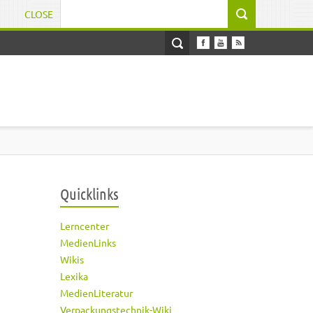
CLOSE
Suchformular
Quicklinks
Lerncenter
MedienLinks
Wikis
Lexika
MedienLiteratur
Verpackungstechnik-Wiki