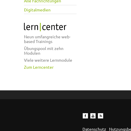
Alle Fachrichtungen
Digitalmedien
Neun umfangreiche web-
based Trainings
Übungspool mit zehn
Modulen
Viele weitere Lernmodule
Zum Lerncenter
Datenschutz
Nutzungsb