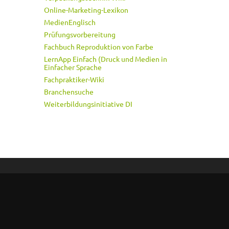
Online-Marketing-Lexikon
MedienEnglisch
Prüfungsvorbereitung
Fachbuch Reproduktion von Farbe
LernApp Einfach (Druck und Medien in
Einfacher Sprache
Fachpraktiker-Wiki
Branchensuche
Weiterbildungsinitiative DI