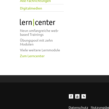
Alle Fachrichtungen
Digitalmedien
Neun umfangreiche web-
based Trainings
Übungspool mit zehn
Modulen
Viele weitere Lernmodule
Zum Lerncenter
Datenschutz
Nutzungsb