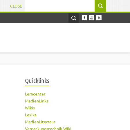
CLOSE
Suchformular
Quicklinks
Lerncenter
MedienLinks
Wikis
Lexika
MedienLiteratur
Verpackungstechnik-Wiki