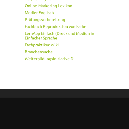
Online-Marketing-Lexikon
MedienEnglisch
Prüfungsvorbereitung
Fachbuch Reproduktion von Farbe
LernApp Einfach (Druck und Medien in
Einfacher Sprache
Fachpraktiker-Wiki
Branchensuche
Weiterbildungsinitiative DI