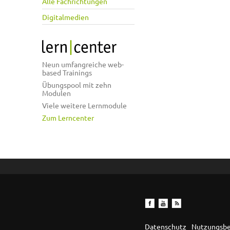
Alle Fachrichtungen
Digitalmedien
Neun umfangreiche web-
based Trainings
Übungspool mit zehn
Modulen
Viele weitere Lernmodule
Zum Lerncenter
Datenschutz
Nutzungsb