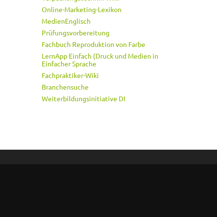
Online-Marketing-Lexikon
MedienEnglisch
Prüfungsvorbereitung
Fachbuch Reproduktion von Farbe
LernApp Einfach (Druck und Medien in
Einfacher Sprache
Fachpraktiker-Wiki
Branchensuche
Weiterbildungsinitiative DI