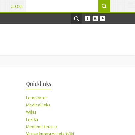
CLOSE
Suchformular
Quicklinks
Lerncenter
MedienLinks
Wikis
Lexika
MedienLiteratur
Verpackungstechnik-Wiki