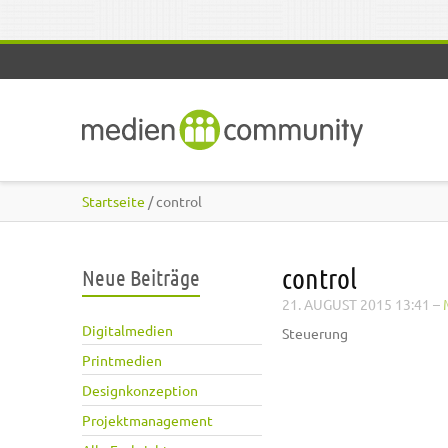
Direkt zum Inhalt
Startseite
/ control
control
Neue Beiträge
21. AUGUST 2015 13:41
–
Digitalmedien
Steuerung
Printmedien
Designkonzeption
Projektmanagement